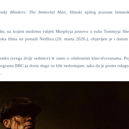
eaky Blinders: The Immortal Man,
filmski epilog poznate britansk
 film, na kojem možemo vidjeti Murphyja ponovo u ruhu Tommyja Shel
ska filma na ponudi Netflixa (20. marta 2026.), objavljen je i datum
 kratko (svega dvije sedmice) te samo u odabranim kino-dvoranama. Poj
programa BBC-ja dosta dugo su bile nedostupne, tako da je poster odagn
.