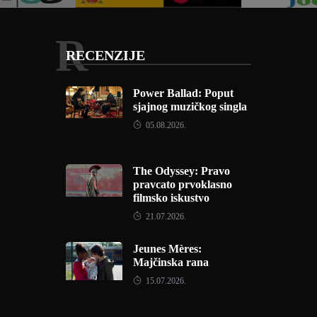
R
RECENZIJE
Power Ballad: Poput
sjajnog muzičkog singla
05.08.2026.
The Odyssey: Pravo
pravcato prvoklasno
filmsko iskustvo
21.07.2026.
Jeunes Mères:
Majčinska rana
15.07.2026.