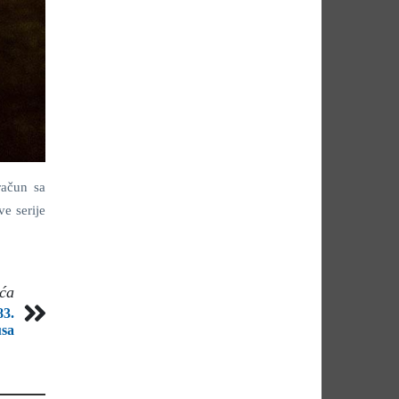
račun sa
ve serije
eća
83.
usa