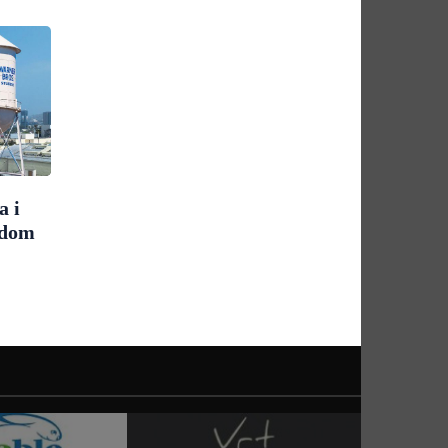
a i
udom