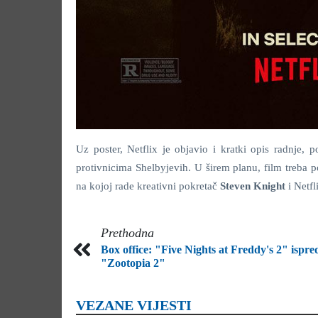
Uz poster, Netflix je objavio i kratki opis radnje,
protivnicima Shelbyjevih. U širem planu, film treba 
na kojoj rade kreativni pokretač
Steven Knight
i Netf
Prethodna
Box office: "Five Nights at Freddy's 2" ispre
"Zootopia 2"
VEZANE VIJESTI