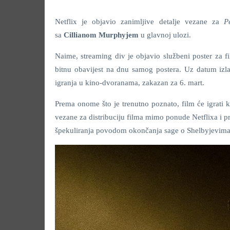
Netflix je objavio zanimljive detalje vezane za
P
sa
Cillianom Murphyjem
u glavnoj ulozi.
Naime, streaming div je objavio službeni poster za
bitnu obavijest na dnu samog postera. Uz datum izla
igranja u kino-dvoranama, zakazan za 6. mart.
Prema onome što je trenutno poznato, film će igrati
vezane za distribuciju filma mimo ponude Netflixa i 
špekuliranja povodom okončanja sage o Shelbyjevima