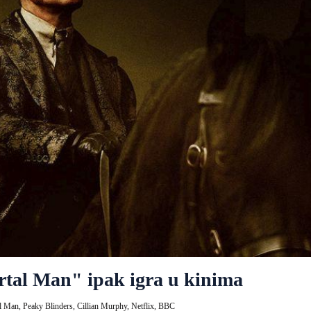
tal Man" ipak igra u kinima
l Man,
Peaky Blinders,
Cillian Murphy,
Netflix,
BBC