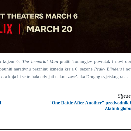
 po kojem će
The Immortal Man
pratiti Tommyjev povratak i novi ob
popuniti narativnu prazninu između kraja 6. sezone
Peaky Blinders
i no
lix, a koja bi se trebala odvijati nakon završetka Drugog svjetskog rata.
Sljed
d
"One Battle After Another" predvodnik 
Zlatnih glob