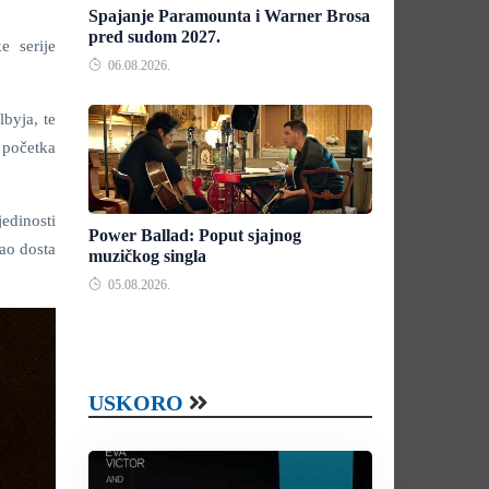
Spajanje Paramounta i Warner Brosa
pred sudom 2027.
e serije
06.08.2026.
byja, te
 početka
edinosti
Power Ballad: Poput sjajnog
ao dosta
muzičkog singla
05.08.2026.
USKORO