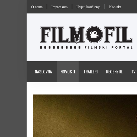
O nama
Impressum
Uvjeti korištenja
Kontakt
NASLOVNA
NOVOSTI
TRAILERI
RECENZIJE
TV