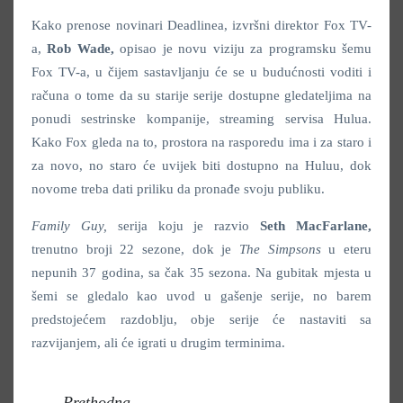
Kako prenose novinari Deadlinea, izvršni direktor Fox TV-
a,
Rob Wade,
opisao je novu viziju za programsku šemu
Fox TV-a, u čijem sastavljanju će se u budućnosti voditi i
računa o tome da su starije serije dostupne gledateljima na
ponudi sestrinske kompanije, streaming servisa Hulua.
Kako Fox gleda na to, prostora na rasporedu ima i za staro i
za novo, no staro će uvijek biti dostupno na Huluu, dok
novome treba dati priliku da pronađe svoju publiku.
Family Guy,
serija koju je razvio
Seth MacFarlane,
trenutno broji 22 sezone, dok je
The Simpsons
u eteru
nepunih 37 godina, sa čak 35 sezona. Na gubitak mjesta u
šemi se gledalo kao uvod u gašenje serije, no barem
predstojećem razdoblju, obje serije će nastaviti sa
razvijanjem, ali će igrati u drugim terminima.
Prethodna