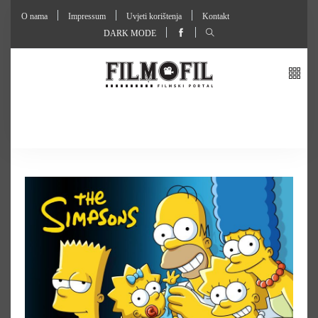
O nama
Impressum
Uvjeti korištenja
Kontakt
DARK MODE