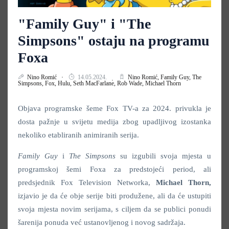
"Family Guy" i "The
Simpsons" ostaju na programu
Foxa
Nino Romić
14.05.2024.
Nino Romić,
Family Guy,
The
Simpsons,
Fox,
Hulu,
Seth MacFarlane,
Rob Wade,
Michael Thorn
Objava programske šeme Fox TV-a za 2024. privukla je
dosta pažnje u svijetu medija zbog upadljivog izostanka
nekoliko etabliranih animiranih serija.
Family Guy
i
The Simpsons
su izgubili svoja mjesta u
programskoj šemi Foxa za predstojeći period, ali
predsjednik Fox Television Networka,
Michael Thorn,
izjavio je da će obje serije biti produžene, ali da će ustupiti
svoja mjesta novim serijama, s ciljem da se publici ponudi
šarenija ponuda već ustanovljenog i novog sadržaja.