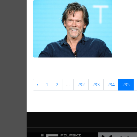
‹
1
2
...
292
293
294
295