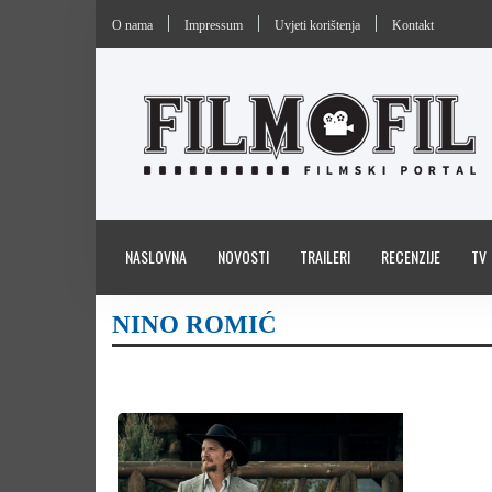
O nama
Impressum
Uvjeti korištenja
Kontakt
NASLOVNA
NOVOSTI
TRAILERI
RECENZIJE
TV
NINO ROMIĆ