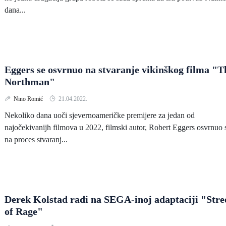
dana...
Eggers se osvrnuo na stvaranje vikinškog filma "T
Northman"
Nino Romić
21.04.2022.
Nekoliko dana uoči sjevernoameričke premijere za jedan od
najočekivanijh filmova u 2022, filmski autor, Robert Eggers osvrnuo 
na proces stvaranj...
Derek Kolstad radi na SEGA-inoj adaptaciji "Stre
of Rage"