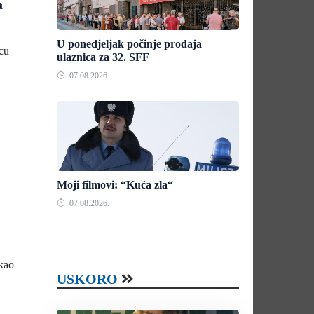
a
U ponedjeljak počinje prodaja
ncu
ulaznica za 32. SFF
07.08.2026.
Moji filmovi: “Kuća zla“
07.08.2026.
 kao
USKORO