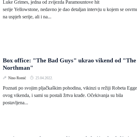
Luke Grimes, jedna od zvijezda Paramountove hit
serije Yellowstone, nedavno je dao detaljan intervju u kojem se osvrn
na uspjeh serije, ali i na...
Box office: "The Bad Guys" ukrao vikend od "The
Northman"
Nino Romić
25.04.2022.
Poznati po svojim pljačkaškim pohodina, vikinzi u režiji Robeta Egge
ovog vikenda, i sami su postali žrtva krađe. Očekivanja su bila
postavljena...