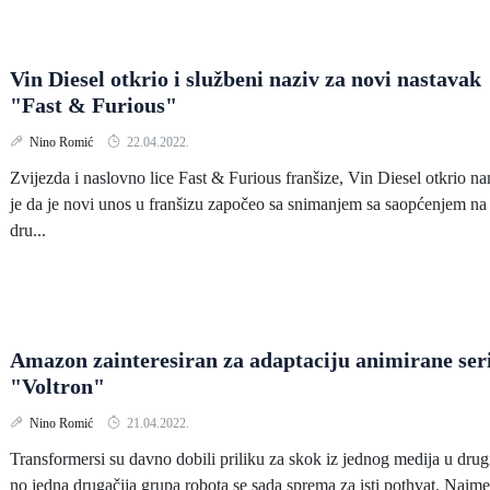
Vin Diesel otkrio i službeni naziv za novi nastavak
"Fast & Furious"
Nino Romić
22.04.2022.
Zvijezda i naslovno lice Fast & Furious franšize, Vin Diesel otkrio n
je da je novi unos u franšizu započeo sa snimanjem sa saopćenjem na
dru...
Amazon zainteresiran za adaptaciju animirane ser
"Voltron"
Nino Romić
21.04.2022.
Transformersi su davno dobili priliku za skok iz jednog medija u drug
no jedna drugačija grupa robota se sada sprema za isti pothvat. Naime