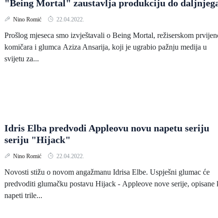
"Being Mortal" zaustavlja produkciju do daljnjeg
Nino Romić
22.04.2022.
Prošlog mjeseca smo izvještavali o Being Mortal, režiserskom prvije
komičara i glumca Aziza Ansarija, koji je ugrabio pažnju medija u
svijetu za...
Idris Elba predvodi Appleovu novu napetu seriju
seriju "Hijack"
Nino Romić
22.04.2022.
Novosti stižu o novom angažmanu Idrisa Elbe. Uspješni glumac će
predvoditi glumačku postavu Hijack - Appleove nove serije, opisane
napeti trile...