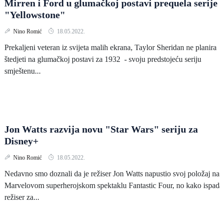
Mirren i Ford u glumačkoj postavi prequela serije
"Yellowstone"
Nino Romić
18.05.2022.
Prekaljeni veteran iz svijeta malih ekrana, Taylor Sheridan ne planira
štedjeti na glumačkoj postavi za 1932 - svoju predstojeću seriju
smještenu...
Jon Watts razvija novu "Star Wars" seriju za
Disney+
Nino Romić
18.05.2022.
Nedavno smo doznali da je režiser Jon Watts napustio svoj položaj na
Marvelovom superherojskom spektaklu Fantastic Four, no kako ispad
režiser za...