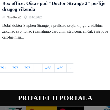
Box office: Oštar pad "Doctor Strange 2" poslije
drugog vikenda
Nino Romić
16.05.2022.
Dobri doktor Stephen Strange je prelistao svoju knjigu vradžbina,
zakuhao svoj lonac i zamahnuo čarobnim štapićem, ali čak i njegove
čarolije nisu...
291
292
293
...
468
469
›
PRIJATELJI PORTALA