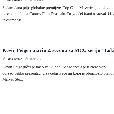
Sedam dana prije globalne premijere, Top Gun: Maverick je doživio
poseban debi na Cannes Film Festivalu. Dugoočekivani nastavak kla
iz osamdese...
Kevin Feige najavio 2. sezonu za MCU seriju "Lok
Nino Romić
18.05.2022.
Kevin Feige jučer je imao veliki dan. Šef Marvela je u New Yorku
održao veliku prezentaciju za oglašivače na kojoj je obrazložio plano
Marvel Stu...