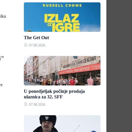
sika
The Get Out
07.08.2026.
i"
ve
U ponedjeljak počinje prodaja
ulaznica za 32. SFF
07.08.2026.