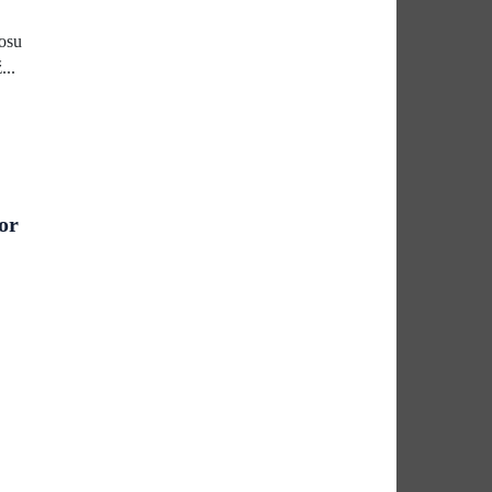
nosu
...
or