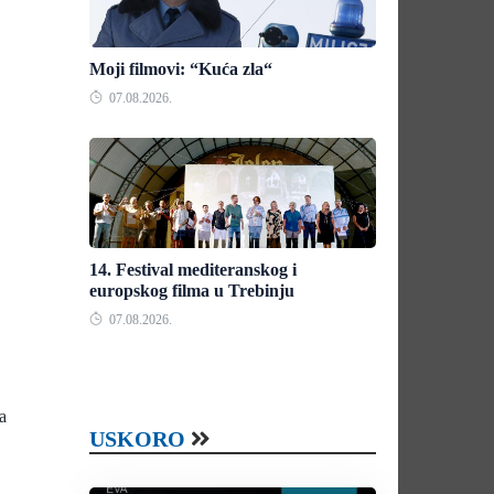
Moji filmovi: “Kuća zla“
07.08.2026.
14. Festival mediteranskog i
europskog filma u Trebinju
07.08.2026.
a
USKORO