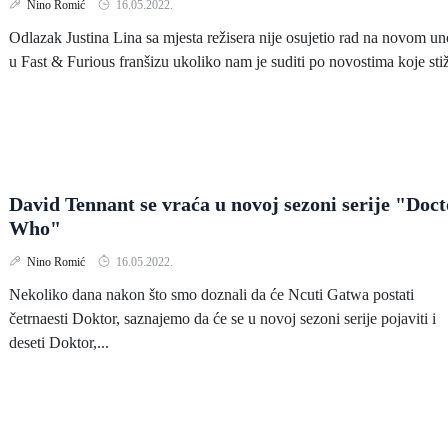
Nino Romić
16.05.2022.
Odlazak Justina Lina sa mjesta režisera nije osujetio rad na novom u
u Fast & Furious franšizu ukoliko nam je suditi po novostima koje stiž
David Tennant se vraća u novoj sezoni serije "Doct
Who"
Nino Romić
16.05.2022.
Nekoliko dana nakon što smo doznali da će Ncuti Gatwa postati
četrnaesti Doktor, saznajemo da će se u novoj sezoni serije pojaviti i
deseti Doktor,...