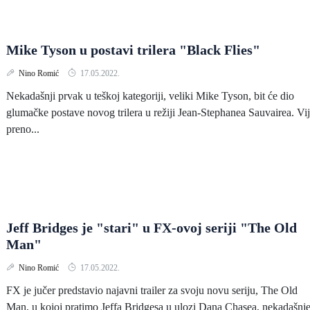
Mike Tyson u postavi trilera "Black Flies"
Nino Romić
17.05.2022.
Nekadašnji prvak u teškoj kategoriji, veliki Mike Tyson, bit će dio
glumačke postave novog trilera u režiji Jean-Stephanea Sauvairea. Vij
preno...
Jeff Bridges je "stari" u FX-ovoj seriji "The Old
Man"
Nino Romić
17.05.2022.
FX je jučer predstavio najavni trailer za svoju novu seriju, The Old
Man, u kojoj pratimo Jeffa Bridgesa u ulozi Dana Chasea, nekadašnj