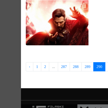
‹
1
2
...
287
288
289
290