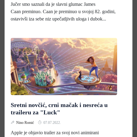
Jučer smo saznali da je slavni glumac James
Caan preminuo. Caan je preminuo u svojoj 82. godini,
ostavivši iza sebe niz upečatljivih uloga i dubok...
Sretni novčić, crni mačak i nesreća u
traileru za "Luck"
Nino Romić
07.07.2022.
Apple je objavio trailer za svoj novi animirani