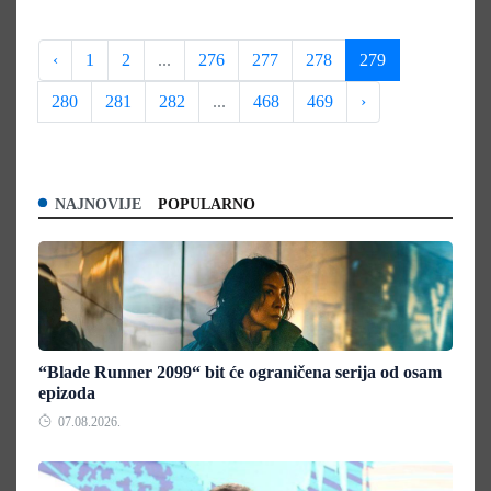
‹
1
2
...
276
277
278
279
280
281
282
...
468
469
›
NAJNOVIJE
POPULARNO
“Blade Runner 2099“ bit će ograničena serija od osam
epizoda
07.08.2026.