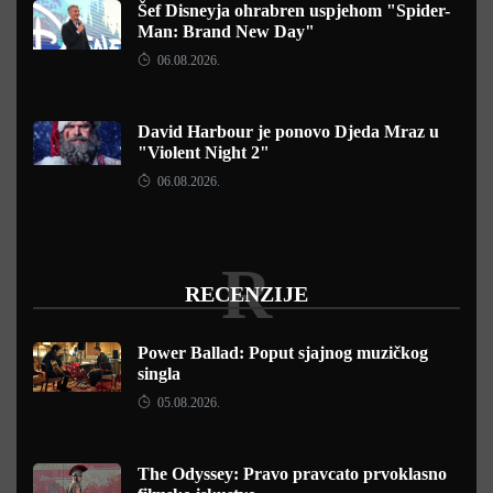
Šef Disneyja ohrabren uspjehom "Spider-
Man: Brand New Day"
06.08.2026.
David Harbour je ponovo Djeda Mraz u
"Violent Night 2"
06.08.2026.
R
RECENZIJE
Power Ballad: Poput sjajnog muzičkog
singla
05.08.2026.
The Odyssey: Pravo pravcato prvoklasno