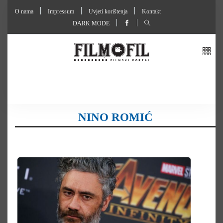
O nama
Impressum
Uvjeti korištenja
Kontakt
DARK MODE
NINO ROMIĆ