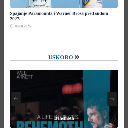
Spajanje Paramounta i Warner Brosa pred sudom
2027.
06.08.2026.
USKORO
How To Rob A Bank
Heart of the Beast
By Any Means
Behemoth