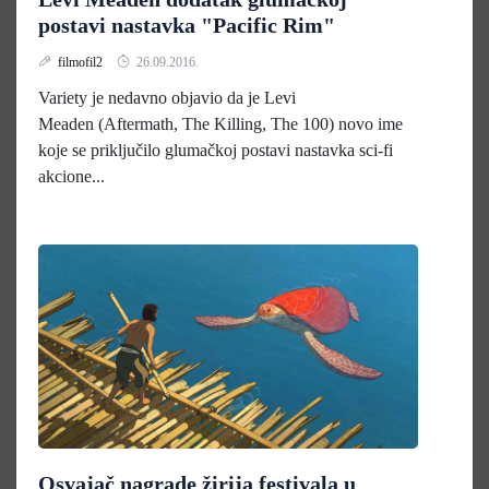
postavi nastavka "Pacific Rim"
filmofil2
26.09.2016.
Variety je nedavno objavio da je Levi
Meaden (Aftermath, The Killing, The 100) novo ime
koje se priključilo glumačkoj postavi nastavka sci-fi
akcione...
Osvajač nagrade žirija festivala u