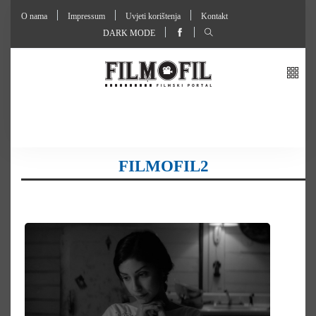
O nama
Impressum
Uvjeti korištenja
Kontakt
DARK MODE
FILMOFIL2