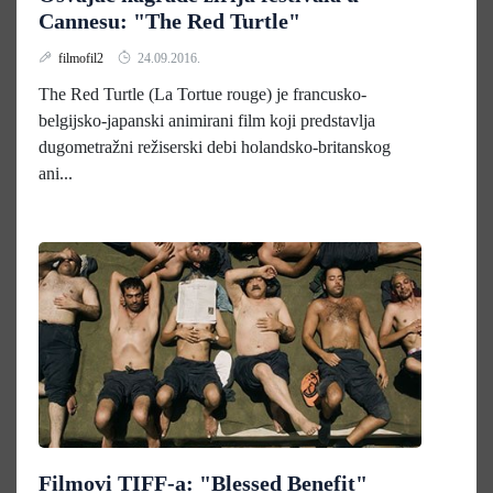
Cannesu: "The Red Turtle"
filmofil2
24.09.2016.
The Red Turtle (La Tortue rouge) je francusko-
belgijsko-japanski animirani film koji predstavlja
dugometražni režiserski debi holandsko-britanskog
ani...
Filmovi TIFF-a: "Blessed Benefit"