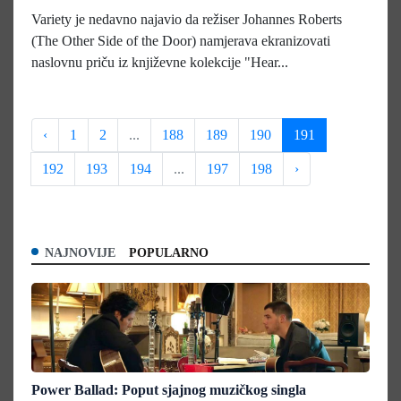
Variety je nedavno najavio da režiser Johannes Roberts
(The Other Side of the Door) namjerava ekranizovati
naslovnu priču iz književne kolekcije "Hear...
‹
1
2
...
188
189
190
191
192
193
194
...
197
198
›
NAJNOVIJE
POPULARNO
Power Ballad: Poput sjajnog muzičkog singla