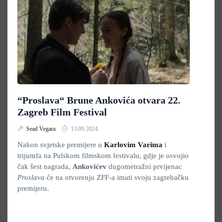
“Proslava“ Brune Ankovića otvara 22.
Zagreb Film Festival
Sead Vegara
13.09.2024.
Nakon svjetske premijere u
Karlovim Varima
i
trijumfa na Pulskom filmskom festivalu, gdje je osvojio
čak šest nagrada,
Ankovićev
dugometražni prvijenac
Proslava
će na otvorenju ZFF-a imati svoju zagrebačku
premijeru.