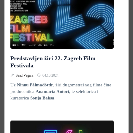
Predstavljen žiri 22. Zagreb Film
Festivala
Sead Vegara
04.10.2024.
Uz
Ninnu Pálmadóttir
, žiri dugometražnog filma čine
producentica
Anamaria Antoci
, te selektorica i
kuratorica
Sonja Baksa
.