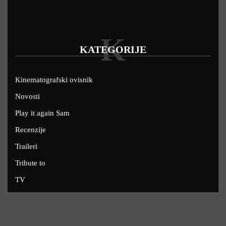
K
KATEGORIJE
Kinematografski ovisnik
Novosti
Play it again Sam
Recenzije
Traileri
Tribute to
TV
U kinima
Uskoro