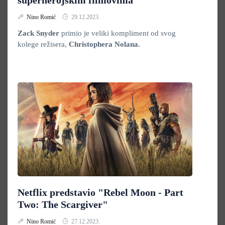
superherojskim filmovima
Nino Romić
29.12.2023.
Zack Snyder
primio je veliki kompliment od svog
kolege režisera,
Christophera Nolana.
Netflix predstavio "Rebel Moon - Part
Two: The Scargiver"
Nino Romić
27.12.2023.