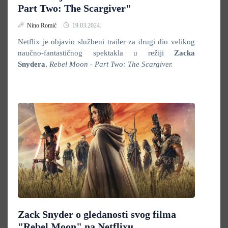
Part Two: The Scargiver"
Nino Romić
19.03.2024.
Netflix je objavio službeni trailer za drugi dio velikog
naučno-fantastičnog spektakla u režiji
Zacka
Snydera
,
Rebel Moon - Part Two: The Scargiver.
Zack Snyder o gledanosti svog filma
"Rebel Moon" na Netflixu