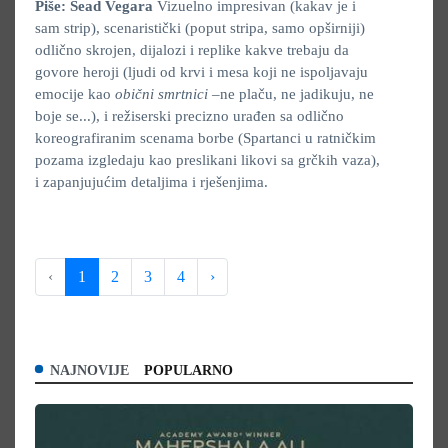
Piše: Sead Vegara
Vizuelno impresivan (kakav je i
sam strip), scenaristički (poput stripa, samo opširniji)
odlično skrojen, dijalozi i replike kakve trebaju da
govore heroji (ljudi od krvi i mesa koji ne ispoljavaju
emocije kao
obični smrtnici
–ne plaču, ne jadikuju, ne
boje se...), i režiserski precizno urađen sa odlično
koreografiranim scenama borbe (Spartanci u ratničkim
pozama izgledaju kao preslikani likovi sa grčkih vaza),
i zapanjujućim detaljima i rješenjima.
‹
1
2
3
4
›
NAJNOVIJE
POPULARNO