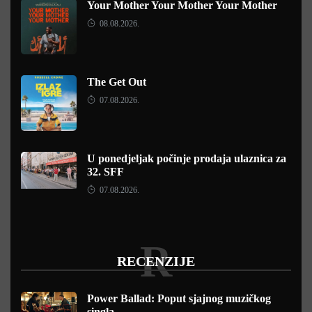
Your Mother Your Mother Your Mother
08.08.2026.
The Get Out
07.08.2026.
U ponedjeljak počinje prodaja ulaznica za
32. SFF
07.08.2026.
R
RECENZIJE
Power Ballad: Poput sjajnog muzičkog
singla