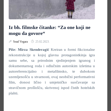
Iz bh. filmske čitanke: “Za one koji ne
mogu da govore“
Sead Vegara
25.02.2023.
Piše: Mirza Skenderagić
Kreiran u formi fikcionalne
rekonstrukcije u kojoj glavna protagonistkinja igra
samu sebe, sa prirodnim sjedinjenjem igranog i
dokumentarnog roda i odlučnim autorskim izletima u
autoreferencijalno i metafilmsko, te dubokom
uzemljenošću u stvarnosti, ovaj neobični performativni
film, donosi lično i umjetničko suočavanje sa
stravičnom prošlošću, skrivenoj ispod čistih hotelskih
plahti.