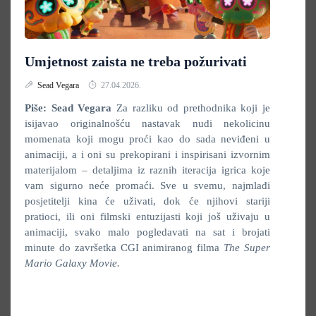
Umjetnost zaista ne treba požurivati
Sead Vegara
27.04.2026.
Piše: Sead Vegara
Za razliku od prethodnika koji je
isijavao originalnošću nastavak nudi nekolicinu
momenata koji mogu proći kao do sada neviđeni u
animaciji, a i oni su prekopirani i inspirisani izvornim
materijalom – detaljima iz raznih iteracija igrica koje
vam sigurno neće promaći. Sve u svemu, najmlađi
posjetitelji kina će uživati, dok će njihovi stariji
pratioci, ili oni filmski entuzijasti koji još uživaju u
animaciji, svako malo pogledavati na sat i brojati
minute do završetka CGI animiranog filma
The Super
Mario Galaxy Movie.