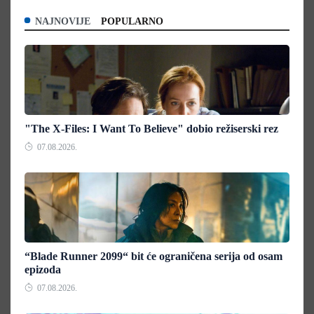
NAJNOVIJE
POPULARNO
"The X-Files: I Want To Believe" dobio režiserski rez
07.08.2026.
“Blade Runner 2099“ bit će ograničena serija od osam
epizoda
07.08.2026.