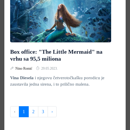
Box office: "The Little Mermaid" na
vrhu sa 95,5 miliona
Nino Romić
29.05.2023.
Vina Diesela
i njegovu četverotočkašku porodicu je
zaustavila jedna sirena, i to prilično malena.
‹
1
2
3
›