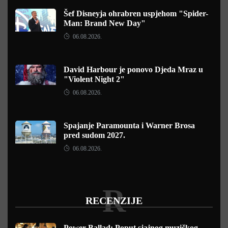
Šef Disneyja ohrabren uspjehom "Spider-
Man: Brand New Day"
06.08.2026.
David Harbour je ponovo Djeda Mraz u
"Violent Night 2"
06.08.2026.
Spajanje Paramounta i Warner Brosa
pred sudom 2027.
06.08.2026.
R
RECENZIJE
Power Ballad: Poput sjajnog muzičkog