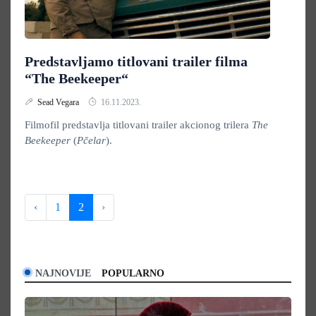
Predstavljamo titlovani trailer filma
“The Beekeeper“
Sead Vegara
16.11.2023.
Filmofil predstavlja titlovani trailer akcionog trilera
The
Beekeeper
(
Pčelar
).
‹
1
2
›
NAJNOVIJE
POPULARNO