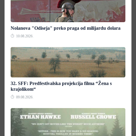
Nolanova "Odiseja" preko praga od milijardu dolara
10.08.2026.
32. SFF: Predfestivalska projekcija filma “Žena s
krajolikom“
09.08.2026.