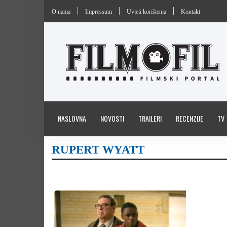
O nama
Impressum
Uvjeti korištenja
Kontakt
NASLOVNA
NOVOSTI
TRAILERI
RECENZIJE
TV
RUPERT WYATT