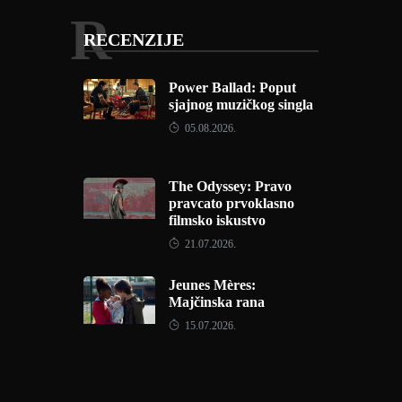
R
RECENZIJE
Power Ballad: Poput
sjajnog muzičkog singla
05.08.2026.
The Odyssey: Pravo
pravcato prvoklasno
filmsko iskustvo
21.07.2026.
Jeunes Mères:
Majčinska rana
15.07.2026.