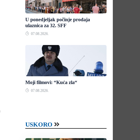
U ponedjeljak počinje prodaja
ulaznica za 32. SFF
07.08.2026.
Moji filmovi: “Kuća zla“
07.08.2026.
m
USKORO