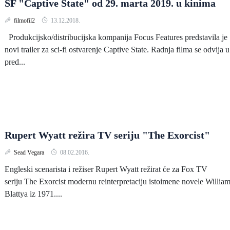
SF "Captive State" od 29. marta 2019. u kinima
filmofil2
13.12.2018.
Produkcijsko/distribucijska kompanija Focus Features predstavila je
novi trailer za sci-fi ostvarenje Captive State. Radnja filma se odvija u
pred...
Rupert Wyatt režira TV seriju "The Exorcist"
Sead Vegara
08.02.2016.
Engleski scenarista i režiser Rupert Wyatt režirat će za Fox TV
seriju The Exorcist modernu reinterpretaciju istoimene novele Willia
Blattya iz 1971....