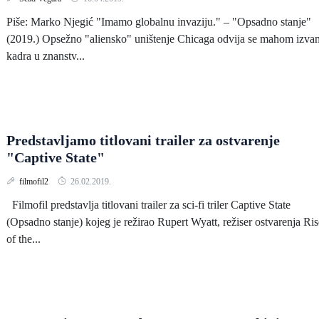
Piše: Marko Njegić "Imamo globalnu invaziju." – "Opsadno stanje"
(2019.) Opsežno "aliensko" uništenje Chicaga odvija se mahom izva
kadra u znanstv...
Predstavljamo titlovani trailer za ostvarenje
"Captive State"
filmofil2
26.02.2019.
Filmofil predstavlja titlovani trailer za sci-fi triler Captive State
(Opsadno stanje) kojeg je režirao Rupert Wyatt, režiser ostvarenja Ris
of the...