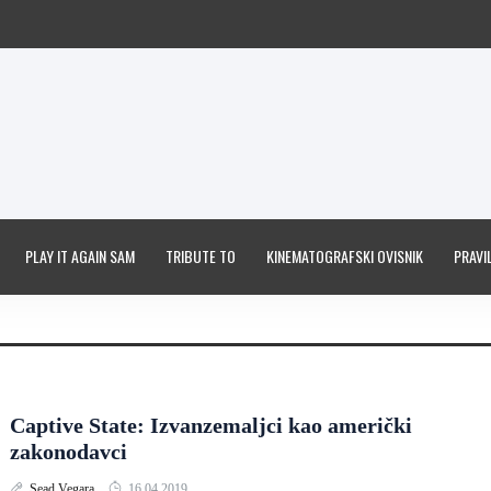
PLAY IT AGAIN SAM
TRIBUTE TO
KINEMATOGRAFSKI OVISNIK
PRAVIL
Captive State: Izvanzemaljci kao američki
zakonodavci
Sead Vegara
16.04.2019.