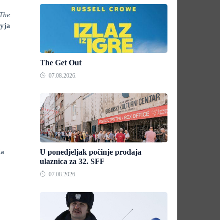
The
eyja
The Get Out
07.08.2026.
ja
U ponedjeljak počinje prodaja
ulaznica za 32. SFF
07.08.2026.