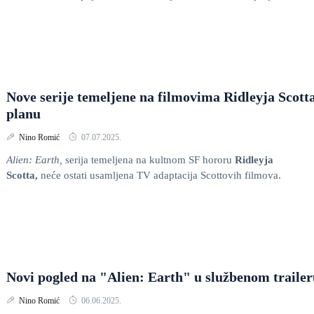
Nove serije temeljene na filmovima Ridleyja Scott
planu
Nino Romić
07.07.2025.
Alien: Earth,
serija temeljena na kultnom SF hororu
Ridleyja
Scotta,
neće ostati usamljena TV adaptacija Scottovih filmova.
Novi pogled na "Alien: Earth" u službenom traile
Nino Romić
06.06.2025.