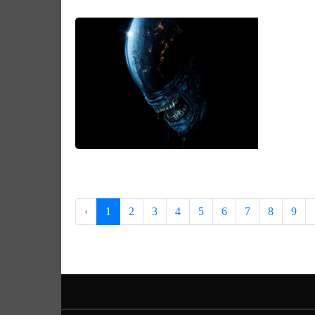
‹
1
2
3
4
5
6
7
8
9