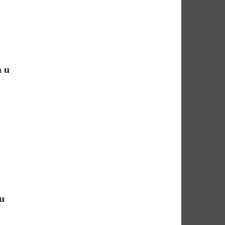
a u
ru