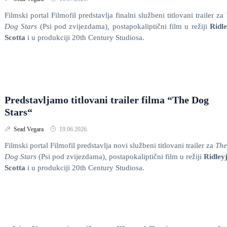
Filmski portal Filmofil predstavlja finalni službeni titlovani trailer za
Dog Stars
(Psi pod zvijezdama)
,
postapokaliptični film u režiji
Ridl
Scotta
i
u produkciji 20th Century Studiosa.
Predstavljamo titlovani trailer filma “The Dog
Stars“
Sead Vegara
19.06.2026.
Filmski portal Filmofil predstavlja novi službeni titlovani trailer za
The
Dog Stars
(Psi pod zvijezdama)
,
postapokaliptični film u režiji
Ridley
Scotta
i
u produkciji 20th Century Studiosa.