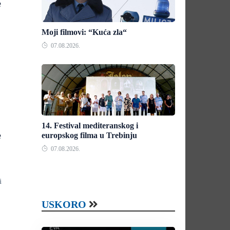
e
Moji filmovi: “Kuća zla“
07.08.2026.
14. Festival mediteranskog i
e
europskog filma u Trebinju
07.08.2026.
i
USKORO