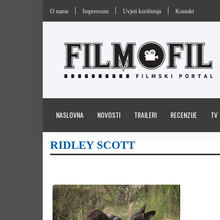
O nama
Impressum
Uvjeti korištenja
Kontakt
NASLOVNA
NOVOSTI
TRAILERI
RECENZIJE
TV
RIDLEY SCOTT