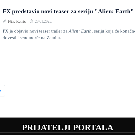
FX predstavio novi teaser za seriju "Alien: Earth"
Nino Romić
28.01.2025.
FX je objavio novi teaser trailer za
Alien: Earth,
seriju koja će konačn
dovesti ksenomorfe na Zemlju.
›
PRIJATELJI PORTALA