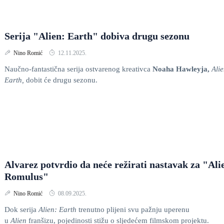
Serija "Alien: Earth" dobiva drugu sezonu
Nino Romić
12.11.2025.
Naučno-fantastična serija ostvarenog kreativca
Noaha Hawleyja,
Alie
Earth,
dobit će drugu sezonu.
Alvarez potvrdio da neće režirati nastavak za "Ali
Romulus"
Nino Romić
08.09.2025.
Dok serija
Alien: Earth
trenutno plijeni svu pažnju uperenu
u
Alien
franšizu, pojedinosti stižu o sljedećem filmskom projektu.