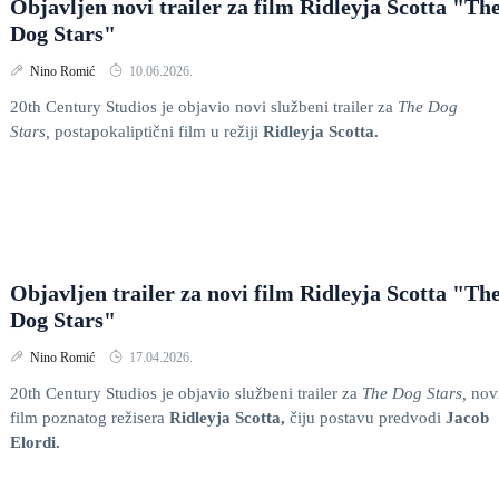
Objavljen novi trailer za film Ridleyja Scotta "Th
Dog Stars"
Nino Romić
10.06.2026.
20th Century Studios je objavio novi službeni trailer za
The Dog
Stars,
postapokaliptični film u režiji
Ridleyja Scotta.
Objavljen trailer za novi film Ridleyja Scotta "Th
Dog Stars"
Nino Romić
17.04.2026.
20th Century Studios je objavio službeni trailer za
The Dog Stars,
nov
film poznatog režisera
Ridleyja
Scotta,
čiju postavu predvodi
Jacob
Elordi.