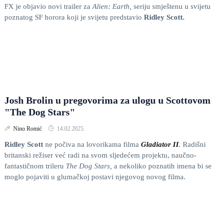
FX je objavio novi trailer za
Alien: Earth,
seriju smještenu u svijetu
poznatog SF horora koji je svijetu predstavio
Ridley Scott.
Josh Brolin u pregovorima za ulogu u Scottovom
"The Dog Stars"
Nino Romić
14.02.2025.
Ridley Scott
ne počiva na lovorikama filma
Gladiator II
.
Radišni
britanski režiser već radi na svom sljedećem projektu, naučno-
fantastičnom trileru
The Dog Stars,
a nekoliko poznatih imena bi se
moglo pojaviti u glumačkoj postavi njegovog novog filma.