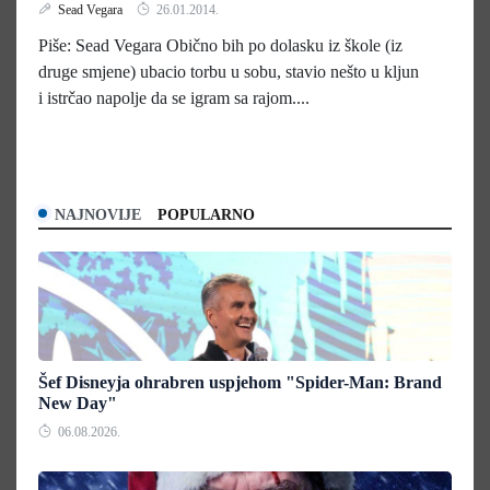
Sead Vegara
26.01.2014.
Piše: Sead Vegara Obično bih po dolasku iz škole (iz
druge smjene) ubacio torbu u sobu, stavio nešto u kljun
i istrčao napolje da se igram sa rajom....
NAJNOVIJE
POPULARNO
Šef Disneyja ohrabren uspjehom "Spider-Man: Brand
New Day"
06.08.2026.