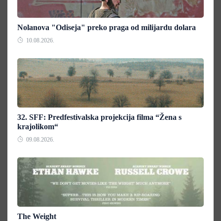
Nolanova "Odiseja" preko praga od milijardu dolara
10.08.2026.
32. SFF: Predfestivalska projekcija filma “Žena s
krajolikom“
09.08.2026.
The Weight