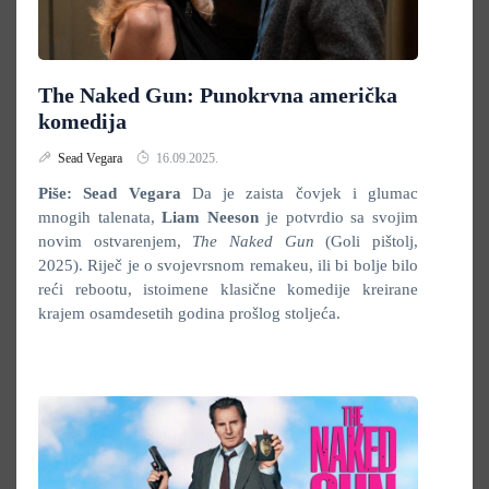
The Naked Gun: Punokrvna američka
komedija
Sead Vegara
16.09.2025.
Piše: Sead Vegara
Da je zaista čovjek i glumac
mnogih talenata,
Liam Neeson
je potvrdio sa svojim
novim ostvarenjem,
The Naked Gun
(Goli pištolj,
2025). Riječ je o svojevrsnom remakeu, ili bi bolje bilo
reći rebootu, istoimene klasične komedije kreirane
krajem osamdesetih godina prošlog stoljeća.