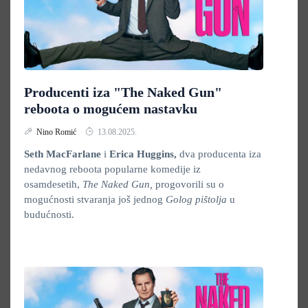
Producenti iza "The Naked Gun"
reboota o mogućem nastavku
Nino Romić
13.08.2025.
Seth MacFarlane
i
Erica Huggins,
dva producenta iza
nedavnog reboota popularne komedije iz
osamdesetih,
The Naked Gun,
progovorili su o
mogućnosti stvaranja još jednog
Golog
pištolja
u
budućnosti.