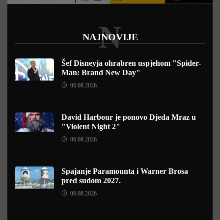
N
NAJNOVIJE
Šef Disneyja ohrabren uspjehom "Spider-
Man: Brand New Day"
06.08.2026.
David Harbour je ponovo Djeda Mraz u
"Violent Night 2"
06.08.2026.
Spajanje Paramounta i Warner Brosa
pred sudom 2027.
06.08.2026.