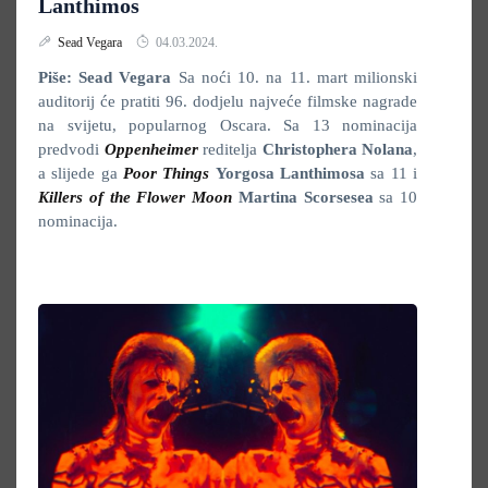
Lanthimos
Sead Vegara
04.03.2024.
Piše: Sead Vegara
Sa noći 10. na 11. mart milionski
auditorij će pratiti 96. dodjelu najveće filmske nagrade
na svijetu, popularnog Oscara. Sa 13 nominacija
predvodi
Oppenheimer
reditelja
Christophera Nolana
,
a slijede ga
Poor Things
Yorgosa Lanthimosa
sa 11 i
Killers of the Flower Moon
Martina Scorsesea
sa 10
nominacija.