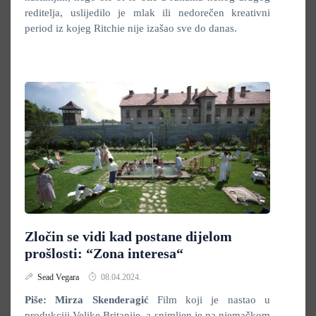
reditelja, uslijedilo je mlak ili nedorečen kreativni
period iz kojeg Ritchie nije izašao sve do danas.
Zločin se vidi kad postane dijelom
prošlosti: “Zona interesa“
Sead Vegara
08.04.2024.
Piše: Mirza Skenderagić
Film koji je nastao u
produkciji Velike Britanije, a snimljen je na njemačkom