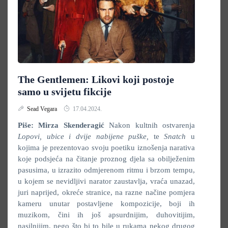
The Gentlemen: Likovi koji postoje
samo u svijetu fikcije
Sead Vegara
17.04.2024.
Piše: Mirza Skenderagić
Nakon kultnih ostvarenja
Lopovi, ubice i dvije nabijene puške,
te
Snatch
u
kojima je prezentovao svoju poetiku iznošenja narativa
koje podsjeća na čitanje proznog djela sa obilježenim
pasusima, u izrazito odmjerenom ritmu i brzom tempu,
u kojem se nevidljivi narator zaustavlja, vraća unazad,
juri naprijed, okreće stranice, na razne načine pomjera
kameru unutar postavljene kompozicije, boji ih
muzikom, čini ih još apsurdnijim, duhovitijim,
nasilnijim, nego što bi to bile u rukama nekog drugog