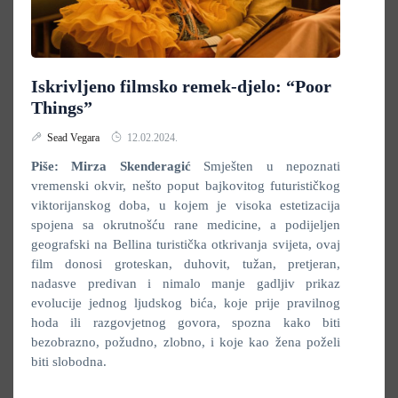
Iskrivljeno filmsko remek-djelo: “Poor
Things”
Sead Vegara
12.02.2024.
Piše: Mirza Skenderagić
Smješten u nepoznati
vremenski okvir, nešto poput bajkovitog futurističkog
viktorijanskog doba, u kojem je visoka estetizacija
spojena sa okrutnošću rane medicine, a podijeljen
geografski na Bellina turistička otkrivanja svijeta, ovaj
film donosi groteskan, duhovit, tužan, pretjeran,
nadasve predivan i nimalo manje gadljiv prikaz
evolucije jednog ljudskog bića, koje prije pravilnog
hoda ili razgovjetnog govora, spozna kako biti
bezobrazno, požudno, zlobno, i koje kao žena poželi
biti slobodna.