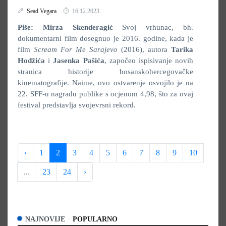
Sead Vegara
16.12.2023.
Piše: Mirza Skenderagić
Svoj vrhunac, bh.
dokumentarni film dosegnuo je 2016. godine, kada je
film
Scream For Me Sarajevo
(2016), autora
Tarika
Hodžića
i
Jasenka Pašića
, započeo ispisivanje novih
stranica historije bosanskohercegovačke
kinematografije. Naime, ovo ostvarenje osvojilo je na
22. SFF-u nagradu publike s ocjenom 4,98, što za ovaj
festival predstavlja svojevrsni rekord.
‹
1
2
3
4
5
6
7
8
9
10
...
23
24
›
NAJNOVIJE
POPULARNO