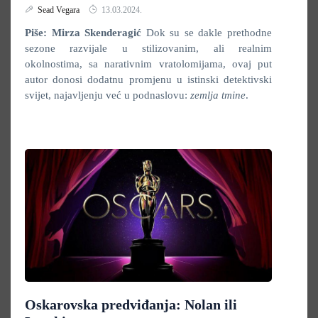
Sead Vegara
13.03.2024.
Piše: Mirza Skenderagić
Dok su se dakle prethodne
sezone razvijale u stilizovanim, ali realnim
okolnostima, sa narativnim vratolomijama, ovaj put
autor donosi dodatnu promjenu u istinski detektivski
svijet, najavljenju već u podnaslovu:
zemlja tmine
.
Oskarovska predviđanja: Nolan ili