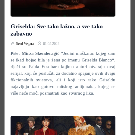
Griselda: Sve tako lažno, a sve tako
zabavno
Sead Vegara
01.05.2024.
Piše: Mirza Skenderagić
“Jedini muškarac kojeg sam
se ikad bojao bila je žena po imenu Griselda Blanco“,
riječi su Pabla Ecsobara kojima autori otvaraju ovaj
serijal, koji će poslužiti za dodatno spajanje ovih dvaju
fikcionalnih svjetova, ali i koji isto tako Griseldu
najavljuju kao gotovo mitskog antijunaka, kojeg se
više neće moći posmatrati kao stvarnog lika.