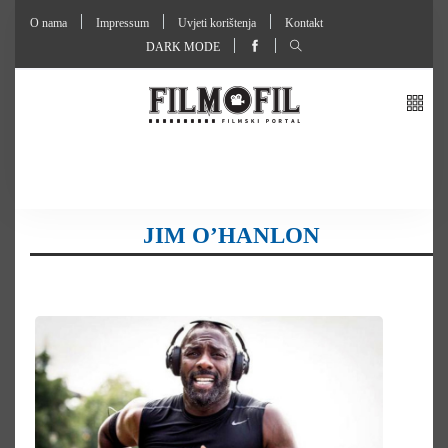
O nama
Impressum
Uvjeti korištenja
Kontakt
DARK MODE
JIM O’HANLON