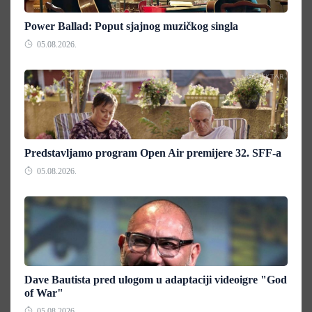
Power Ballad: Poput sjajnog muzičkog singla
05.08.2026.
Predstavljamo program Open Air premijere 32. SFF-a
05.08.2026.
Dave Bautista pred ulogom u adaptaciji videoigre "God
of War"
05.08.2026.