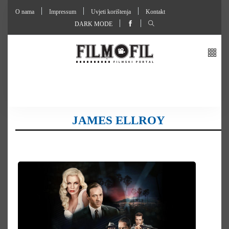
O nama
Impressum
Uvjeti korištenja
Kontakt
DARK MODE
JAMES ELLROY