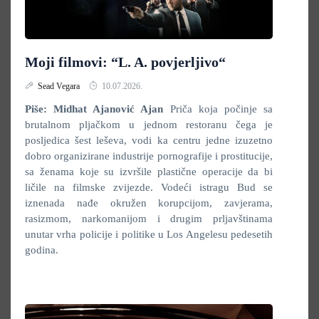
Moji filmovi: “L. A. povjerljivo“
Sead Vegara
10.07.2026.
Piše: Midhat Ajanović Ajan
Priča koja počinje sa
brutalnom pljačkom u jednom restoranu čega je
posljedica šest leševa, vodi ka centru jedne izuzetno
dobro organizirane industrije pornografije i prostitucije,
sa ženama koje su izvršile plastične operacije da bi
ličile na filmske zvijezde. Vodeći istragu Bud se
iznenada nađe okružen korupcijom, zavjerama,
rasizmom, narkomanijom i drugim prljavštinama
unutar vrha policije i politike u Los Angelesu pedesetih
godina.