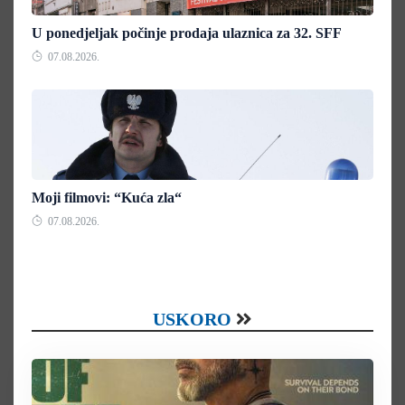
U ponedjeljak počinje prodaja ulaznica za 32. SFF
07.08.2026.
Moji filmovi: “Kuća zla“
07.08.2026.
USKORO