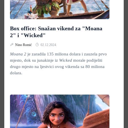
Box office: Snažan vikend za "Moana
2" i "Wicked"
Nino Romić
02.12.2024.
Moana 2
je zaradila 135 miliona dolara i zauzela prvo
mjesto, dok su junakinje iz
Wicked
morale podijeliti
drugo mjesto na ljestvici ovog vikenda sa 80 miliona
dolara.