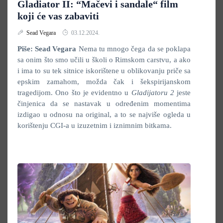
Gladiator II: “Mačevi i sandale“ film
koji će vas zabaviti
Sead Vegara
03.12.2024.
Piše: Sead Vegara
Nema tu mnogo čega da se poklapa
sa onim što smo učili u školi o Rimskom carstvu, a ako
i ima to su tek sitnice iskorištene u oblikovanju priče sa
epskim zamahom, možda čak i šekspirijanskom
tragedijom. Ono što je evidentno u
Gladijatoru 2
jeste
činjenica da se nastavak u određenim momentima
izdigao u odnosu na original, a to se najviše ogleda u
korištenju CGI-a u izuzetnim i iznimnim bitkama.