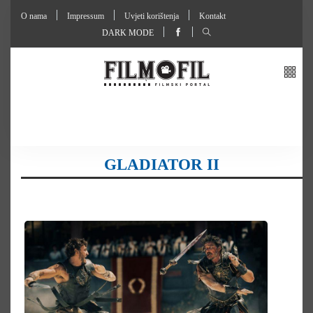
O nama
Impressum
Uvjeti korištenja
Kontakt
DARK MODE
GLADIATOR II