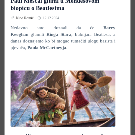
Paul Mescal glumi u Mendesovom
biopicu o Beatlesima
Nino Romić
12.12.2024.
Nedavno smo doznali da će
Barry
Keoghan
glumiti
Ringa Stara,
bubnjara Beatlesa, a
danas doznajemo ko bi mogao tumačiti ulogu basista i
pjevača,
Paula McCartneyja.