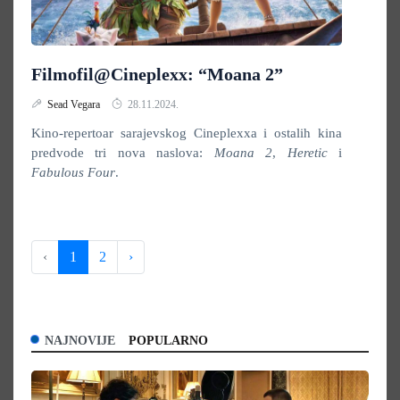
Filmofil@Cineplexx: “Moana 2”
Sead Vegara
28.11.2024.
Kino-repertoar sarajevskog Cineplexxa i ostalih kina
predvode tri nova naslova:
Moana 2
,
Heretic
i
Fabulous Four
.
‹
1
2
›
NAJNOVIJE
POPULARNO