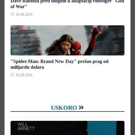
Dave Bautista pred ulogom u adaptaciji videoigre "God
of War"
05.08.2026.
"Spider-Man: Brand New Day" prešao prag od
milijardu dolara
05.08.2026.
USKORO