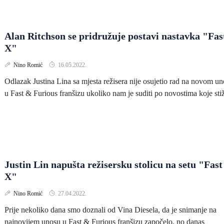
Alan Ritchson se pridružuje postavi nastavka "Fas
X"
Nino Romić
16.05.2022.
Odlazak Justina Lina sa mjesta režisera nije osujetio rad na novom u
u Fast & Furious franšizu ukoliko nam je suditi po novostima koje stiž
Justin Lin napušta režisersku stolicu na setu "Fast
X"
Nino Romić
27.04.2022.
Prije nekoliko dana smo doznali od Vina Diesela, da je snimanje na
najnovijem unosu u Fast & Furious franšizu započelo, no danas