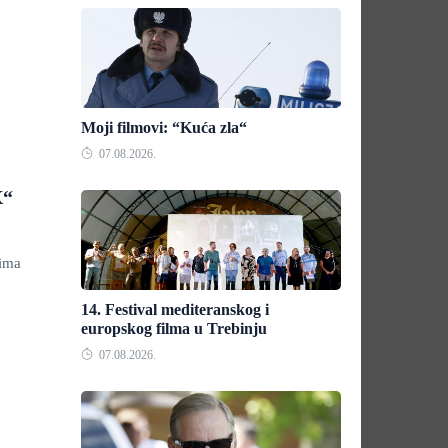
Moji filmovi: “Kuća zla“
07.08.2026.
X“
nima
14. Festival mediteranskog i
europskog filma u Trebinju
07.08.2026.