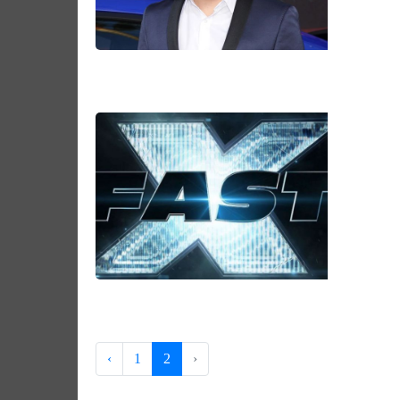
‹
1
2
›