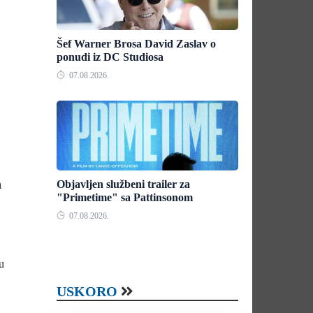
Šef Warner Brosa David Zaslav o
ponudi iz DC Studiosa
07.08.2026.
h
Objavljen službeni trailer za
"Primetime" sa Pattinsonom
07.08.2026.
u
USKORO