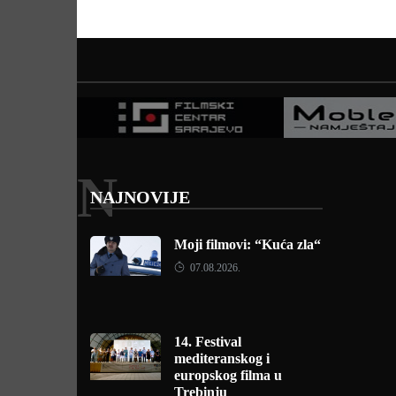
N
NAJNOVIJE
Moji filmovi: “Kuća zla“
07.08.2026.
14. Festival
mediteranskog i
europskog filma u
Trebinju