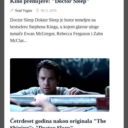
Kino premijere: "Doctor Sleep"
Sead Vegara
06.11.2019.
Doctor Sleep Doktor Sleep je horor temeljen na
bestseleru Stephena Kinga, u kojem glavne uloge
tumače Ewan McGregor, Rebecca Ferguson i Zahn
McClar...
Četrdeset godina nakon originala "The
Shining": "Doctor Sleep"