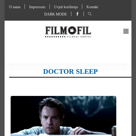
O nama
Impressum
Uvjeti korištenja
Kontakt
DARK MODE
DOCTOR SLEEP