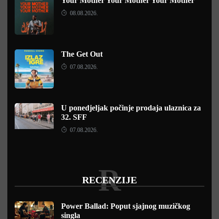
Your Mother Your Mother Your Mother
08.08.2026.
The Get Out
07.08.2026.
U ponedjeljak počinje prodaja ulaznica za
32. SFF
07.08.2026.
R
RECENZIJE
Power Ballad: Poput sjajnog muzičkog
singla