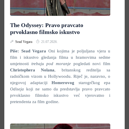
The Odyssey: Pravo pravcato
prvoklasno filmsko iskustvo
Sead Vegara
21.07.2026.
Piše: Sead Vegara
Oni kojima je poljuljana vjera u
film i iskustvo gledanja filma u hramovima sedme
umjetnosti
trebaju pod moranje
pogledati novi film
Christophera Nolana
, britanskog reditelja sa
radničkom vizom u Hollywoodu. Riječ je, naravno, o
njegovoj adaptaciji
Homerovog
starogrčkog epa
Odiseja
koji ne samo da predstavlja pravo pravcato
prvoklasno filmsko iskustvo već vjerovatno i
pretendenta za film godine.