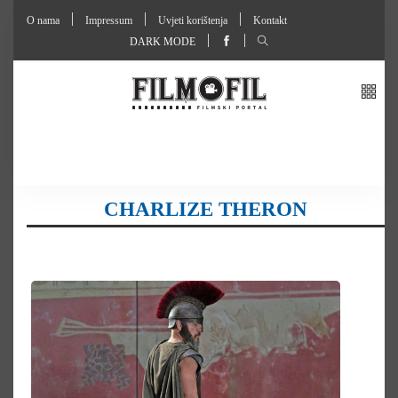
O nama
Impressum
Uvjeti korištenja
Kontakt
DARK MODE
CHARLIZE THERON