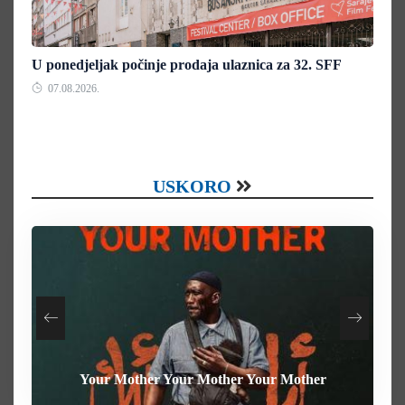
U ponedjeljak počinje prodaja ulaznica za 32. SFF
07.08.2026.
USKORO
Your Mother Your Mother Your Mother
Heart of the Beast
The Weight
Behemoth