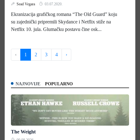
Sead Vegara
03.07.2020.
Ekranizacija grafičkog romana “The Old Guard” koju
su zajednički pripremili Skydance i Netflix stiže na
Netflix 10. jula. Glumačku postavu čine osk...
‹
1
2
3
4
›
NAJNOVIJE
POPULARNO
The Weight