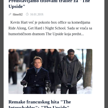
Predstavljamo titlovani trailer za "The
Upside"
filmofil2
16.01.2019.
Kevin Hart već je pokorio box office sa komedijama
Ride Along, Get Hard i Night School. Sada se vraća sa
humorističnom dramom The Upside koja predst...
Remake francuskog hita "The
Intouchables": "The Upside"