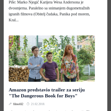
Piše: Marko Njegić Karijera Wesa Andersona je
dvosmjerna. Paralelno sa snimanjem dugometražnih
igranih filmova (Obitelj čudaka, Panika pod morem,
Kral...
Amazon predstavio trailer za seriju
"The Dangerous Book for Boys"
filmofil2
21.02.2018.