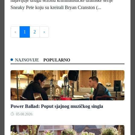
najavljuje drugu sezonu kriminalističke dramske serije
Sneaky Pete koju su kreirali Bryan Cranston (...
‹
1
2
›
NAJNOVIJE
POPULARNO
Power Ballad: Poput sjajnog muzičkog singla
05.08.2026.