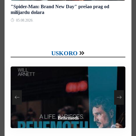
"Spider-Man: Brand New Day" prešao prag od
milijardu dolara
05.08.2026.
USKORO
How To Rob A Bank
Heart of the Beast
By Any Means
Behemoth