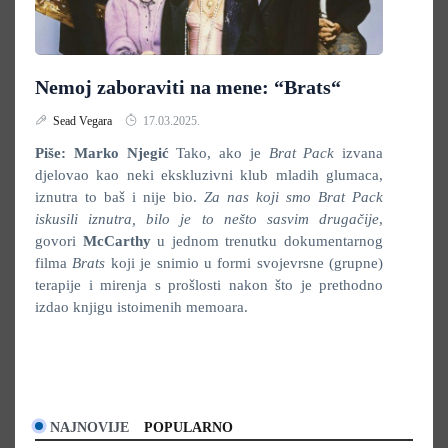
Nemoj zaboraviti na mene: “Brats“
Sead Vegara
17.03.2025.
Piše: Marko Njegić
Tako, ako je
Brat Pack
izvana
djelovao kao neki ekskluzivni klub mladih glumaca,
iznutra to baš i nije bio.
Za nas koji smo Brat Pack
iskusili iznutra, bilo je to nešto sasvim drugačije
,
govori
McCarthy
u jednom trenutku dokumentarnog
filma
Brats
koji je snimio u formi svojevrsne (grupne)
terapije i mirenja s prošlosti nakon što je prethodno
izdao knjigu istoimenih memoara.
NAJNOVIJE
POPULARNO