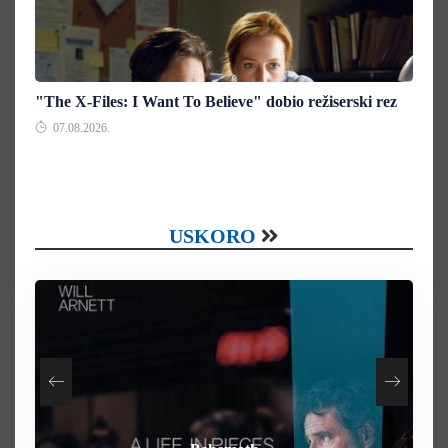
"The X-Files: I Want To Believe" dobio režiserski rez
07.08.2026.
USKORO