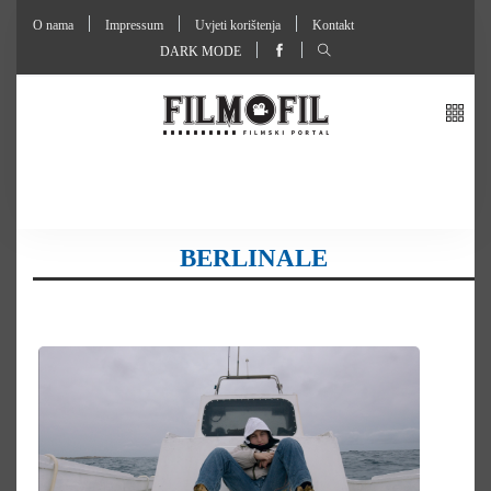
O nama
Impressum
Uvjeti korištenja
Kontakt
DARK MODE
BERLINALE