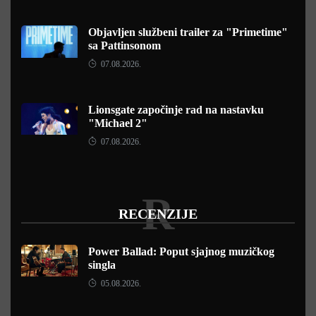
Objavljen službeni trailer za "Primetime"
sa Pattinsonom
07.08.2026.
Lionsgate započinje rad na nastavku
"Michael 2"
07.08.2026.
R
RECENZIJE
Power Ballad: Poput sjajnog muzičkog
singla
05.08.2026.