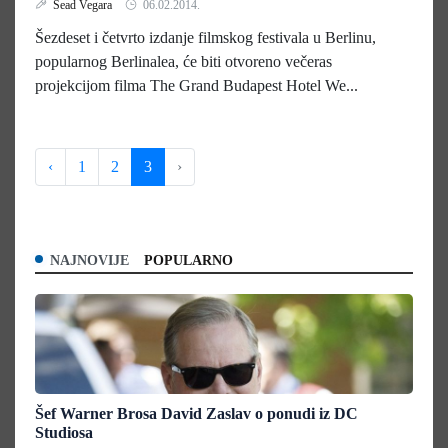
Sead Vegara
06.02.2014.
Šezdeset i četvrto izdanje filmskog festivala u Berlinu,
popularnog Berlinalea, će biti otvoreno večeras
projekcijom filma The Grand Budapest Hotel We...
‹
1
2
3
›
NAJNOVIJE
POPULARNO
Šef Warner Brosa David Zaslav o ponudi iz DC
Studiosa