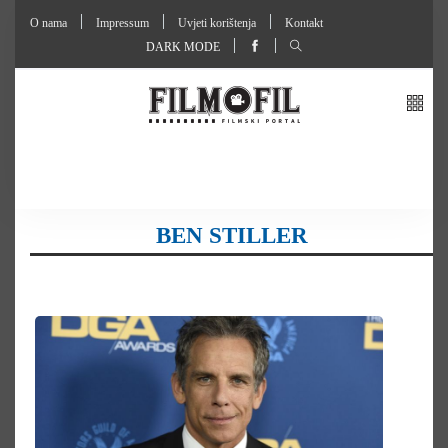
O nama
Impressum
Uvjeti korištenja
Kontakt
DARK MODE
BEN STILLER