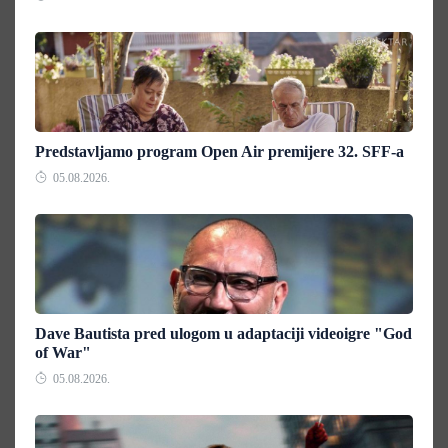
Predstavljamo program Open Air premijere 32. SFF-a
05.08.2026.
Dave Bautista pred ulogom u adaptaciji videoigre "God
of War"
05.08.2026.