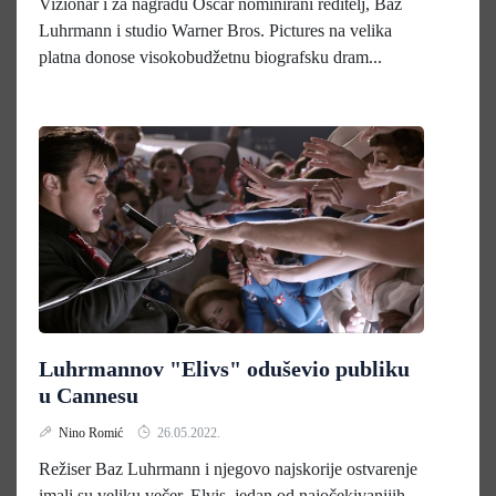
Vizionar i za nagradu Oscar nominirani reditelj, Baz
Luhrmann i studio Warner Bros. Pictures na velika
platna donose visokobudžetnu biografsku dram...
Luhrmannov "Elivs" oduševio publiku
u Cannesu
Nino Romić
26.05.2022.
Režiser Baz Luhrmann i njegovo najskorije ostvarenje
imali su veliku večer. Elvis, jedan od najočekivanijih