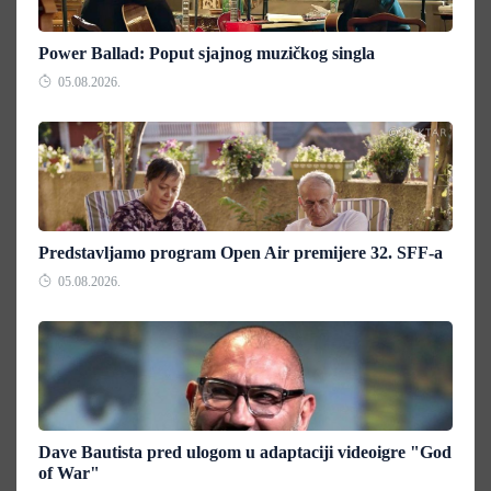
Power Ballad: Poput sjajnog muzičkog singla
05.08.2026.
Predstavljamo program Open Air premijere 32. SFF-a
05.08.2026.
Dave Bautista pred ulogom u adaptaciji videoigre "God
of War"