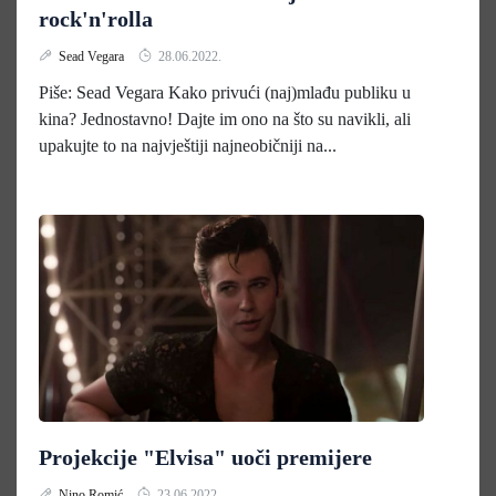
rock'n'rolla
Sead Vegara
28.06.2022.
Piše: Sead Vegara Kako privući (naj)mlađu publiku u
kina? Jednostavno! Dajte im ono na što su navikli, ali
upakujte to na najvještiji najneobičniji na...
Projekcije "Elvisa" uoči premijere
Nino Romić
23.06.2022.