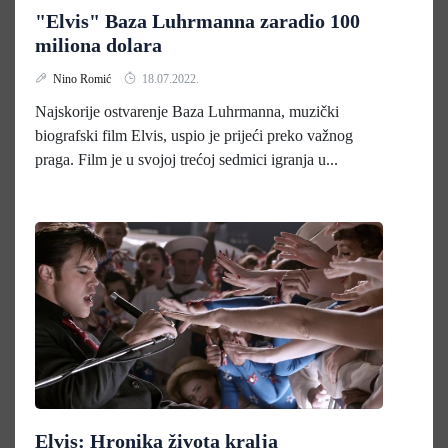
"Elvis" Baza Luhrmanna zaradio 100
miliona dolara
Nino Romić
18.07.2022.
Najskorije ostvarenje Baza Luhrmanna, muzički
biografski film Elvis, uspio je prijeći preko važnog
praga. Film je u svojoj trećoj sedmici igranja u...
Elvis: Hronika života kralja