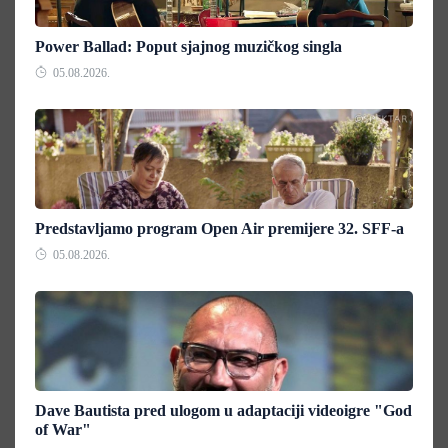
Power Ballad: Poput sjajnog muzičkog singla
05.08.2026.
Predstavljamo program Open Air premijere 32. SFF-a
05.08.2026.
Dave Bautista pred ulogom u adaptaciji videoigre "God
of War"