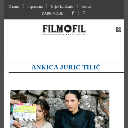
O nama
Impressum
Uvjeti korištenja
Kontakt
DARK MODE
ANKICA JURIĆ TILIĆ