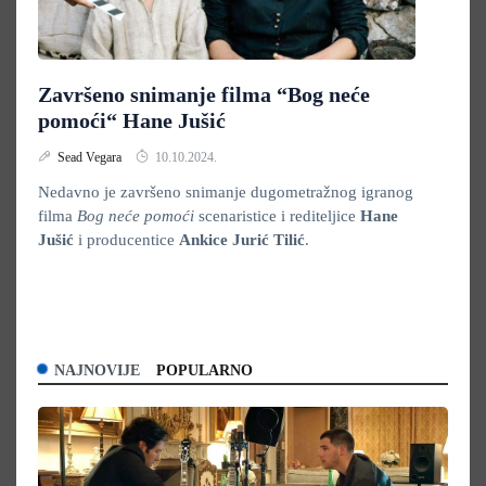
Završeno snimanje filma “Bog neće
pomoći“ Hane Jušić
Sead Vegara
10.10.2024.
Nedavno je završeno snimanje dugometražnog igranog
filma
Bog neće pomoći
scenaristice i rediteljice
Hane
Jušić
i producentice
Ankice Jurić Tilić
.
NAJNOVIJE
POPULARNO