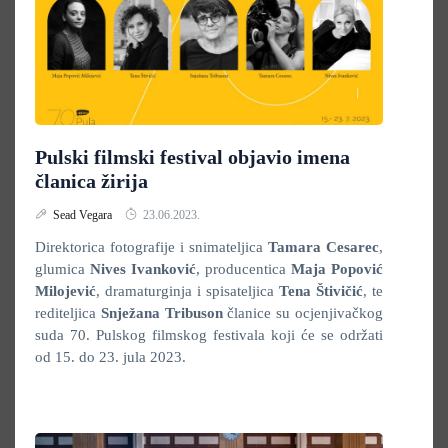
Pulski filmski festival objavio imena
članica žirija
Sead Vegara
23.06.2023.
Direktorica fotografije i snimateljica
Tamara Cesarec
,
glumica
Nives Ivanković
, producentica
Maja Popović
Milojević
, dramaturginja i spisateljica
Tena Štivičić
, te
rediteljica
Snježana Tribuson
članice su ocjenjivačkog
suda 70. Pulskog filmskog festivala koji će se održati
od 15. do 23. jula 2023.