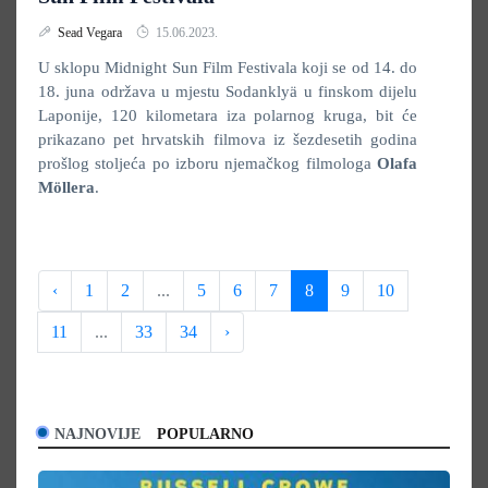
Sead Vegara
15.06.2023.
U sklopu Midnight Sun Film Festivala koji se od 14. do
18. juna održava u mjestu Sodanklyä u finskom dijelu
Laponije, 120 kilometara iza polarnog kruga, bit će
prikazano pet hrvatskih filmova iz šezdesetih godina
prošlog stoljeća po izboru njemačkog filmologa
Olafa
Möllera
.
‹
1
2
...
5
6
7
8
9
10
11
...
33
34
›
NAJNOVIJE
POPULARNO