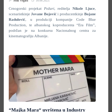
Sead Vegara
16.06.2023.
Crnogorski projekat
Požari
, reditelja
Nikole Ljuce
,
scenaristkinje
Jovane Bojović
i producentkinje
Bojane
Radulović
, u produkciji kompanije Code Blue
Production, te albanskog koproducenta “Era Film”,
podržan je na konkursu Nacionalnog centra za
kinematografiju Albanije.
“Majka Mara“ uvrštena u Industry