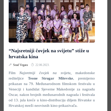
“Najsretniji čovjek na svijetu” stiže u
hrvatska kina
Sead Vegara
22.06.2023.
Film
Najsretniji čovjek na svijetu
,
makedonske
rediteljice
Teone Strugar Mitevske
, premijerno
prikazan na 79. Međunarodnom filmskom festivalu u
Veneciji i kandidat Sjeverne Makedonije za nagradu
Oscar, nakon brojnih međunarodnih nagrada i festivala
od 13. jula kreće u kino-distribuciju diljem Hrvatske u
Hrvatskoj mreži neovisnih kino-prikazivača.