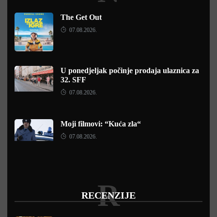
The Get Out
07.08.2026.
U ponedjeljak počinje prodaja ulaznica za
32. SFF
07.08.2026.
Moji filmovi: “Kuća zla“
07.08.2026.
R
RECENZIJE