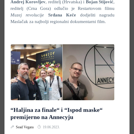
Andrej Korovljev
, reditelj (Hrvatska) i
Bojan Stijović
,
reditelj (Crna Gora) odlučio je Restartovom filmu
Muzej revolucije
Srđana Keče
dodjeliti nagradu
Maslačak za najbolji regionalni dokumentarni film.
“Haljina za finale“ i “Ispod maske“
premijerno na Annecyju
Sead Vegara
19.06.2023.