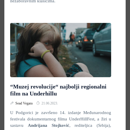
nezaboravnim klasicima.
“Muzej revolucije“ najbolji regionalni
film na Underhillu
Sead Vegara
21.06.2023.
U Podgorici je završeno 14. izdanje Međunarodnog
festivala dokumentarnog filma UnderHillFest, a žiri u
sastavu
Andrijana Stojković
, rediteljica (Srbija),