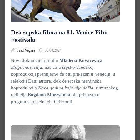
Dva srpska filma na 81. Venice Film
Festivalu
Sead Vegara
30.08.2024.
Novi dokumentarni film
Mladena Kovačevića
Mogućnost raja
, nastao u srpsko-švedskoj
koprodukciji premijerno će biti prikazan u Veneciji, u
selekciji Dani autora, dok će srpska manjinska
koprodukcija
Nova godina koja nije došla
, rumunskog
reditelja
Bogdana Muresanua
biti prikazan u
programskoj selekciji Orizzonti.