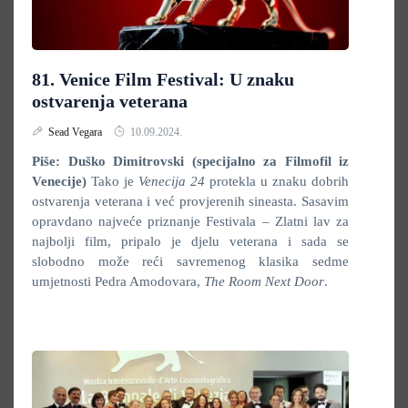
81. Venice Film Festival: U znaku
ostvarenja veterana
Sead Vegara
10.09.2024.
Piše: Duško Dimitrovski (specijalno za Filmofil iz
Venecije)
Tako je
Venecija 24
protekla u znaku dobrih
ostvarenja veterana i već provjerenih sineasta. Sasavim
opravdano najveće priznanje Festivala – Zlatni lav za
najbolji film, pripalo je djelu veterana i sada se
slobodno može reći savremenog klasika sedme
umjetnosti Pedra Amodovara,
The Room Next Door
.