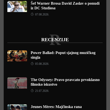
Šef Warner Brosa David Zaslav o ponudi
iz DC Studiosa
07.08.2026.
R
RECENZIJE
Power Ballad: Poput sjajnog muzičkog
singla
05.08.2026.
The Odyssey: Pravo pravcato prvoklasno
filmsko iskustvo
21.07.2026.
Jeunes Mères: Majčinska rana