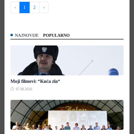
‹
1
2
›
NAJNOVIJE
POPULARNO
Moji filmovi: “Kuća zla“
07.08.2026.