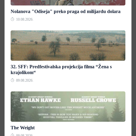
Nolanova "Odiseja" preko praga od milijardu dolara
10.08.2026.
32. SFF: Predfestivalska projekcija filma “Žena s
krajolikom“
09.08.2026.
The Weight
09.08.2026.