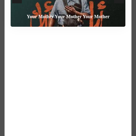
Your Mother Your Mother Your Mother
Heart of the Beast
The Weight
Behemoth