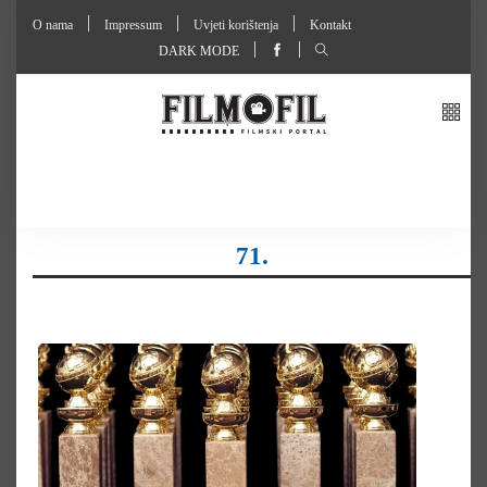
O nama
Impressum
Uvjeti korištenja
Kontakt
DARK MODE
71.