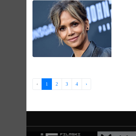
‹
1
2
3
4
›