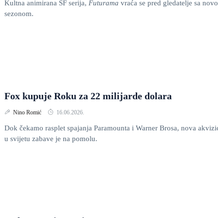
Kultna animirana SF serija,
Futurama
vraća se pred gledatelje sa nov
sezonom.
Fox kupuje Roku za 22 milijarde dolara
Nino Romić
16.06.2026.
Dok čekamo rasplet spajanja Paramounta i Warner Brosa, nova akvizic
u svijetu zabave je na pomolu.