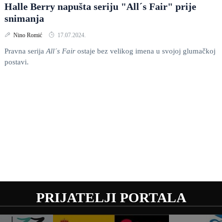
Halle Berry napušta seriju "All´s Fair" prije
snimanja
Nino Romić
17.07.2024.
Pravna serija
All´s Fair
ostaje bez velikog imena u svojoj glumačkoj
postavi.
PRIJATELJI PORTALA