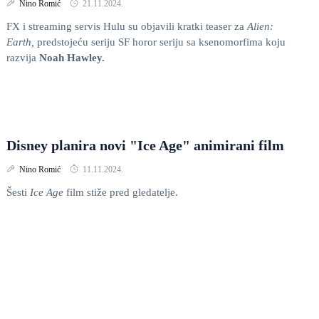
Nino Romić
21.11.2024.
FX i streaming servis Hulu su objavili kratki teaser za
Alien:
Earth,
predstojeću seriju SF horor seriju sa ksenomorfima koju
razvija
Noah Hawley.
Disney planira novi "Ice Age" animirani film
Nino Romić
11.11.2024.
Šesti
Ice Age
film stiže pred gledatelje.